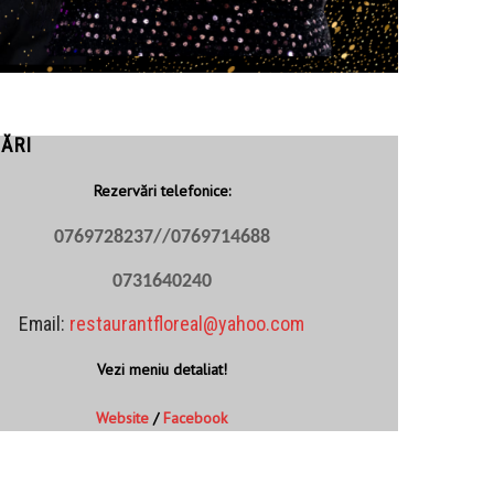
ĂRI
Rezervări telefonice:
0769728237//0769714688
073164024
0
Email:
restaurantfloreal@yahoo.com
Vezi meniu detaliat!
Website
/
Facebook