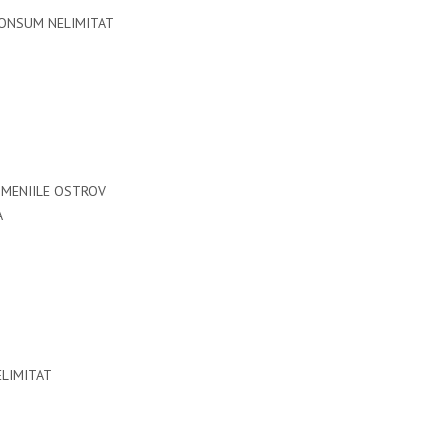
CONSUM NELIMITAT
OMENIILE OSTROV
A
ELIMITAT